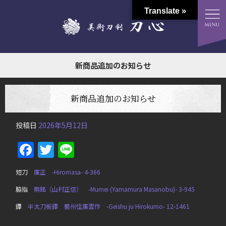
Translate »
新商品追加のお知らせ
新商品追加のお知らせ
投稿日
2026年5月12日
Facebook
Twitter
Line
短刀
廣正 -Hiromasa- 4-366
脇指
無銘（山村正信） -Mumei (Yamamura Masanobu)- 3-945
鐔
半太刀板鐔 藝州住廣雲作 -Geishu ju Hirokumo- 12-1461