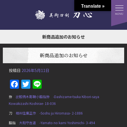
Translate »
新商品追加のお知らせ
新商品追加のお知らせ
投稿日
2026年5月11日
Facebook
Twitter
Line
拵
出鮫柄木彫鞘小脇指拵 -Dashizame-tsuka Kibori-saya
Kowakizashi Koshirae- 18-036
刀
相州住廣正作 -Soshu ju Hiromasa- 2-1886
脇指
大和守吉道 -Yamato no kami Yoshimichi- 3-494