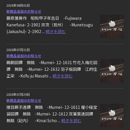
2026年08月01日
新商品追加のお知らせ
藤原兼房作 昭和甲子年吉日 -Fujiwara
Kanefusa- 2-1901 宗次（若州） -Munetsugu
(Jakushū)- 2-1902 ...
続きを読む
2026年07月31日
新商品追加のお知らせ
鵜飼図鐔 無銘 -Mumei- 12-1631 竹花入梅花図
鐔 無銘 -Mumei- 12-1632 羽子板図鐔 江府住
正栄 -Kōfu ju Masahi ...
続きを読む
2026年07月29日
新商品追加のお知らせ
猪目蕨手透鐔 無銘 -Mumei- 12-1611 櫂小槌宝
袋図鐔 無銘 -Mumei- 12-1612 双葉葵透図鐔
無銘（記内） -Kinai Scho ...
続きを読む