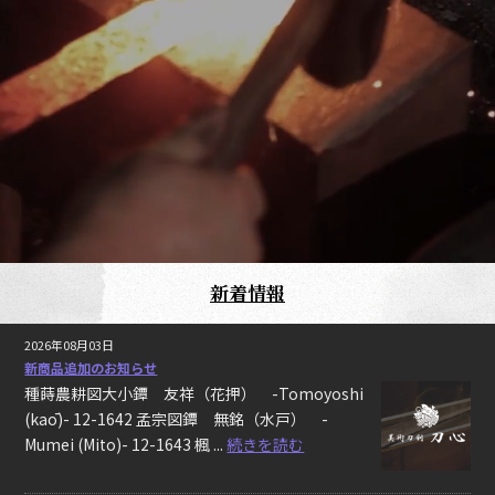
新着情報
2026年08月03日
新商品追加のお知らせ
種蒔農耕図大小鐔 友祥（花押） -Tomoyoshi
(kaō)- 12-1642 孟宗図鐔 無銘（水戸） -
Mumei (Mito)- 12-1643 楓 ...
続きを読む