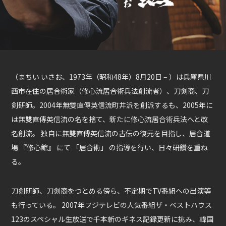
（まちい いさお、1973年（昭和48年）8月20日 – ）は兵庫県川
西市在住の居合術家（修心流居合術兵法創流者）、刀剣商、刀
剣研師。2004年無雙直傳英信流町井派を創派するも、2005年に
は無雙直傳英信流の名を捨て、新たに修心流居合術兵法へと改
名創流。 独自に無雙直傅英信流の古伝の復元を目指し、居合道
場 『修心館』 にて 「居合術」 の指導を行い、日々研鑽を重ね
る。
刀剣研師、刀剣商をつとめる傍ら、不定期でTV番組への出演等
も行っている。 2007年フジテレビの人気番組ザ・ベストハウス
123のスペシャル生放送で千本斬のギネス記録更新に挑み、韓国