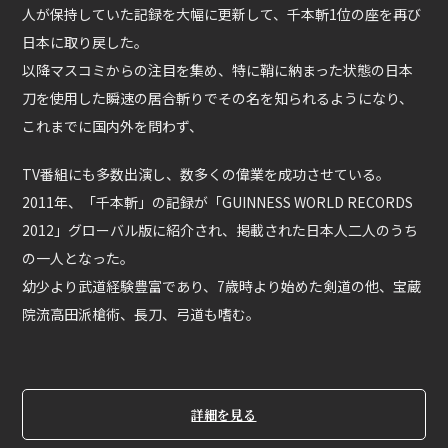
人が保持していた記録を大幅に更新して、千本斬1位の座を再び
日本に取り戻した。
以降マスコミからの注目を集め、特に鞘に納まった状態の日本
刀を使用した瞬速の居合斬りでその名を知られるようになり、
これまでに国内外を問わず、
TV番組にも多数出演し、数多くの偉業を成功させている。
2011年、「千本斬」の記録が「GUINNESS WORLD RECORDS
2012」グローバル版に紹介され、掲載された日本人二人のうち
の一人となった。
幼少より武道経験豊富であり、7歳時より始めた剣道の他、宝蔵
院流高田派槍術、長刀、弓道も嗜む。
詳細を見る