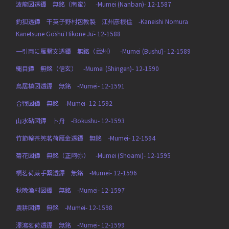
波龍図透鐔 無銘（南蛮） -Mumei (Nanban)- 12-1587
釣狐透鐔 干英子野村包教製 江州彦根住 -Kaneishi Nomura
Kanetsune Gōshū Hikone Jū- 12-1588
一引両に雁繋文透鐔 無銘（武州） -Mumei (Bushū)- 12-1589
縄目鐔 無銘（信玄） -Mumei (Shingen)- 12-1590
鳥居槙図透鐔 無銘 -Mumei- 12-1591
合戦図鐔 無銘 -Mumei- 12-1592
山水砧図鐔 卜舟 -Bokushu- 12-1593
竹節輪茶筅茗荷雁金透鐔 無銘 -Mumei- 12-1594
菊花図鐔 無銘（正阿弥） -Mumei (Shoami)- 12-1595
桐茗荷蕨手繋透鐔 無銘 -Mumei- 12-1596
秋晩漁村図鐔 無銘 -Mumei- 12-1597
農耕図鐔 無銘 -Mumei- 12-1598
澤瀉茗荷透鐔 無銘 -Mumei- 12-1599