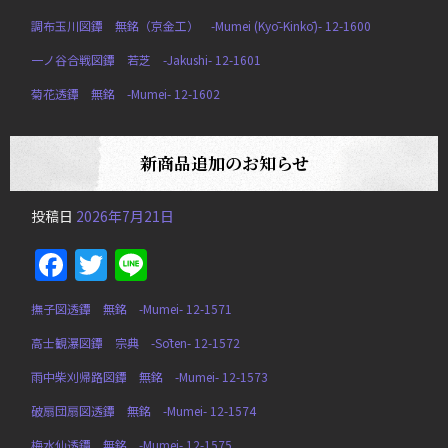
調布玉川図鐔 無銘（京金工） -Mumei (Kyō-Kinkō)- 12-1600
一ノ谷合戦図鐔 若芝 -Jakushi- 12-1601
菊花透鐔 無銘 -Mumei- 12-1602
新商品追加のお知らせ
投稿日
2026年7月21日
Facebook
Twitter
Line
撫子図透鐔 無銘 -Mumei- 12-1571
高士観瀑図鐔 宗典 -Sōten- 12-1572
雨中柴刈帰路図鐔 無銘 -Mumei- 12-1573
破扇団扇図透鐔 無銘 -Mumei- 12-1574
梅水仙透鐔 無銘 -Mumei- 12-1575