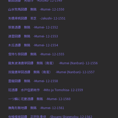
鯱図透鐔 光徳作 -Kotoku- 12-1549
山水牧馬図鐔 無銘 -Mumei- 12-1550
矢橋帰帆図鐔 若芝 -Jakushi- 12-1551
笹葉透鐔 無銘 -Mumei- 12-1552
連雲図鐔 無銘 -Mumei- 12-1553
木瓜透鐔 無銘 -Mumei- 12-1554
雪持ち笹図鐔 無銘 -Mumei- 12-1555
龍魚波濤唐草図鐔 無銘（南蛮） -Mumei (Nanban)- 12-1556
双龍唐草図透鐔 無銘（南蛮） -Mumei (Nanban)- 12-1557
雲龍図鐔 無銘 -Mumei- 12-1558
冠透鐔 水戸住節尚作 -Mito ju Tomohisa- 12-1559
一つ鱗に花菱透鐔 無銘 -Mumei- 12-1560
撫角形無地鐔 無銘 -Mumei- 12-1561
虫喰模様図鐔 正阿弥重信 -Shoami Shigenobu- 12-1562