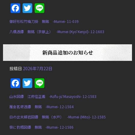
Facebook
Twitter
Line
御好形松竹梅刀掛 無銘 -Mumei- 11-039
八橋透鐔 無銘（京献上） -Mumei (Kyō Kenjō)- 12-1603
新商品追加のお知らせ
投稿日
2026年7月22日
Facebook
Twitter
Line
山水図鐔 江府住正義 -Kōfu-jū Masayoshi- 12-1583
雁金茗荷透鐔 無銘 -Mumei- 12-1584
日の出夫婦岩図鐔 無銘（水戸） -Mumei (Mito)- 12-1585
笹に釣瓶図鐔 無銘 -Mumei- 12-1586