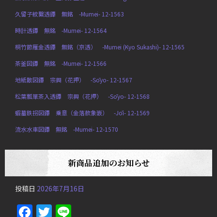
久留子紋繋透鐔 無銘 -Mumei- 12-1563
時計透鐔 無銘 -Mumei- 12-1564
桐竹節雁金透鐔 無銘（京透） -Mumei (Kyo Sukashi)- 12-1565
茶釜図鐔 無銘 -Mumei- 12-1566
地紙散図鐔 宗興（花押） -Sōyo- 12-1567
松葉瓢箪茶入透鐔 宗興（花押） -Sōyo- 12-1568
蝦蟇鉄拐図鐔 乗意（金落款象嵌） -Jōi- 12-1569
流水水車図鐔 無銘 -Mumei- 12-1570
新商品追加のお知らせ
投稿日
2026年7月16日
Facebook
Twitter
Line