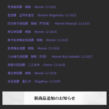
怒涛龍図鐔 無銘 -Mumei- 12-1621
雲透鐔 正阿弥重信 -Shōami Shigenobu- 12-1622
四方蕨手透図鐔 無銘（平安城） -Mumei (Heianjō)- 12-1623
野辺草図鐔 無銘 -Mumei- 12-1624
蕨手茗荷雁金図透鐔 無銘 -Mumei- 12-1625
茗荷雁金透鐔 無銘 -Mumei- 12-1626
八弁輪花透図鐔 無銘（京透） -Mumei (Kyō-sukashi)- 12-1627
鳥居杉図透鐔 二三夫作 -Fumio- 12-1628
春日野図鐔 無銘 -Mumei- 12-1629
洲浜透鐔 重久作 -Shigehisa- 12-1630
新商品追加のお知らせ