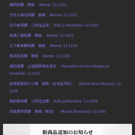
鵜飼図鐔 無銘 -Mumei- 12-1631
竹花入梅花図鐔 無銘 -Mumei- 12-1632
羽子板図鐔 江府住正栄 -Kōfu ju Masahide- 12-1633
波濤に龍図鐔 無銘 -Mumei- 12-1635
王子晋乗鶴図鐔 無銘 -Mumei- 12-1634
馬具図透鐔 無銘 -Mumei- 12-1636
龍図透鐔 山城國西陣住埋忠 -Yamashiro no Kuni Nishijin-jū
Umetada- 12-1637
田植風景図大小鐔 無銘（会津正阿弥） -Mumei (Aizu Shoami)- 12-
1638
鍛肌無地鐔 江府住並壽 -Kōfu-jū Naruhisa- 12-1639
双龍唐草図鐔 無銘（南蛮） -Mumei (Namban)- 12-1640
新商品追加のお知らせ