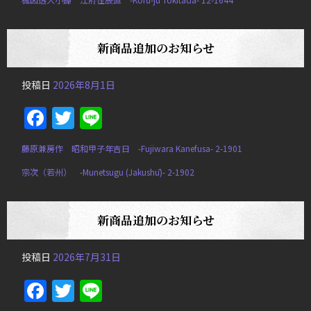
新商品追加のお知らせ
投稿日
2026年8月1日
Facebook
Twitter
Line
藤原兼房作 昭和甲子年吉日 -Fujiwara Kanefusa- 2-1901
宗次（若州） -Munetsugu (Jakushū)- 2-1902
新商品追加のお知らせ
投稿日
2026年7月31日
Facebook
Twitter
Line