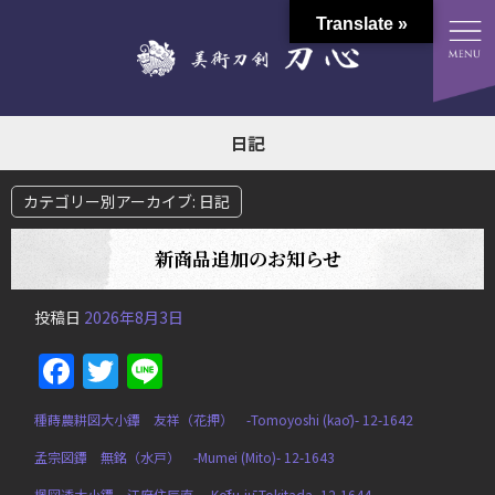
Translate »
日記
カテゴリー別アーカイブ:
日記
新商品追加のお知らせ
投稿日
2026年8月3日
Facebook
Twitter
Line
種蒔農耕図大小鐔 友祥（花押） -Tomoyoshi (kaō)- 12-1642
孟宗図鐔 無銘（水戸） -Mumei (Mito)- 12-1643
楓図透大小鐔 江府住辰直 -Kōfu-jū Tokitada- 12-1644