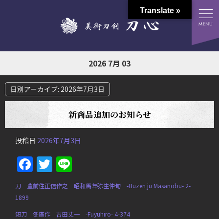
Translate »
2026 7月 03
日別アーカイブ:
2026年7月3日
新商品追加のお知らせ
投稿日
2026年7月3日
Facebook
Twitter
Line
刀 豊前住正信作之 昭和馬年弥生仲旬 -Buzen ju Masanobu- 2-
1899
短刀 冬廣作 吉田丈一 -Fuyuhiro- 4-374