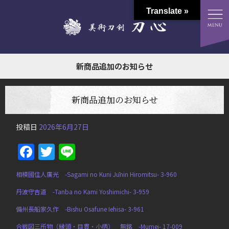
Translate »
新商品追加のお知らせ
新商品追加のお知らせ
投稿日
2026年6月27日
Facebook
Twitter
Line
相模國住人廣光 -Sagami no Kuni Jūnin Hiromitsu- 3-960
丹波守吉道 -Tanba no Kami Yoshimichi- 3-959
備州長船家久作 -Bishu Osafune Iehisa- 3-961
合戦図三所物（縁頭・目貫・小柄） 無銘 -Mumei- 17-009