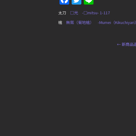
太刀
□光 -□mitsu- 1-117
槍
無銘（菊地槍） -Mumei（Kikuchiyari）-
←
新商品