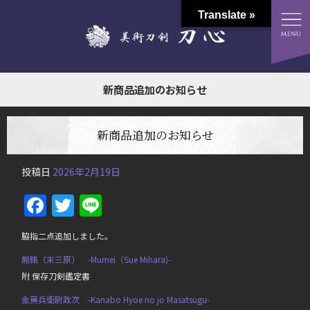
Translate »
新商品追加のお知らせ
新商品追加のお知らせ
投稿日
2026年2月19日
Facebook
Twitter
Line
脇指二点追加しました。
無銘（末三原） -Mumei（Sue Mihara)-
附 保存刀剣鑑定書
金房兵衛尉政次 -Kanabo Hyoe no jo Masatsugu-