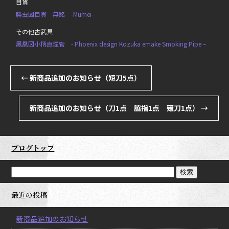
目貫
勝虫図目貫 無銘 -Mumei-
その他古武具
鳳凰図小柄直煙管 - Phoenix design Kozuka emake Smoking Pipe –
←
新商品追加のお知らせ（短刀5点）
新商品追加のお知らせ（刀1点 脇指1点 薙刀1点）
→
ブログトップ
最近の投稿
新商品追加のお知らせ