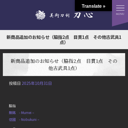
Translate »
新商品追加のお知らせ（脇指2点 目貫1点 その他古武具1
点）
新商品追加のお知らせ（脇指2点 目貫1点 その
他古武具1点）
投稿日
2025年10月31日
脇指
無銘 - Mumei –
信國 - Nobukuni –